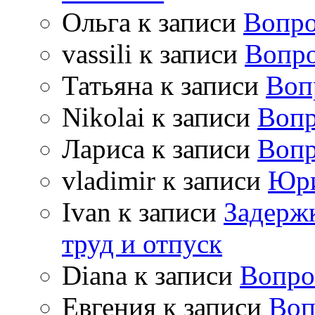
Ольга
к записи
Вопро
vassili
к записи
Вопро
Татьяна
к записи
Воп
Nikolai
к записи
Вопр
Лариса
к записи
Вопр
vladimir
к записи
Юри
Ivan
к записи
Задержк
труд и отпуск
Diana
к записи
Вопро
Евгения
к записи
Воп