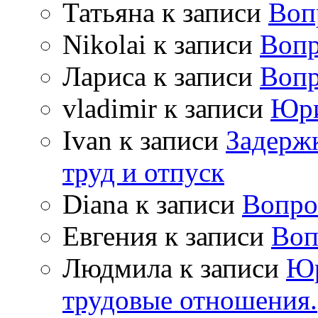
Татьяна
к записи
Воп
Nikolai
к записи
Вопр
Лариса
к записи
Вопр
vladimir
к записи
Юри
Ivan
к записи
Задержк
труд и отпуск
Diana
к записи
Вопро
Евгения
к записи
Воп
Людмила
к записи
Юр
трудовые отношения.