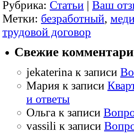
Рубрика:
Статьи
|
Ваш отз
Метки:
безработный
,
меди
трудовой договор
Свежие комментар
jekaterina
к записи
Во
Мария
к записи
Квар
и ответы
Ольга
к записи
Вопро
vassili
к записи
Вопро