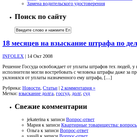
Замена водительского удостоверения
Поиск по сайту
18 месяцев на взыскание штрафа по дел
INFOLEX
| 14 Окт 2008
Решение Госсуда освобождает от уплаты штрафов тех людей, у 
исполнители могли востребовать с человека штрафы даже за пр
уклонялся от уплаты назначенного ему штрафа, […]
Рубрика:
Новости
,
Статьи
|
2 комментария »
Метки:
взыскание долга
,
госсуд
,
долг
,
суд
Свежие комментарии
jekaterina
к записи
Вопрос-ответ
Мария
к записи
Квартирные товарищества: вопросы
Ольга
к записи
Вопрос-ответ
vassili
к записи
Вопрос-ответ