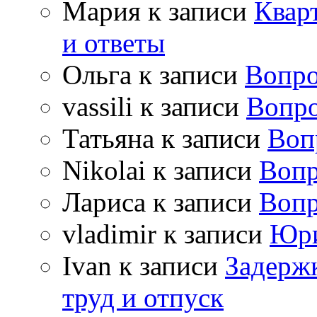
Мария
к записи
Квар
и ответы
Ольга
к записи
Вопро
vassili
к записи
Вопро
Татьяна
к записи
Воп
Nikolai
к записи
Вопр
Лариса
к записи
Вопр
vladimir
к записи
Юри
Ivan
к записи
Задержк
труд и отпуск