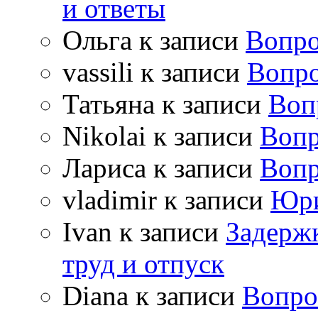
и ответы
Ольга
к записи
Вопро
vassili
к записи
Вопро
Татьяна
к записи
Воп
Nikolai
к записи
Вопр
Лариса
к записи
Вопр
vladimir
к записи
Юри
Ivan
к записи
Задержк
труд и отпуск
Diana
к записи
Вопро