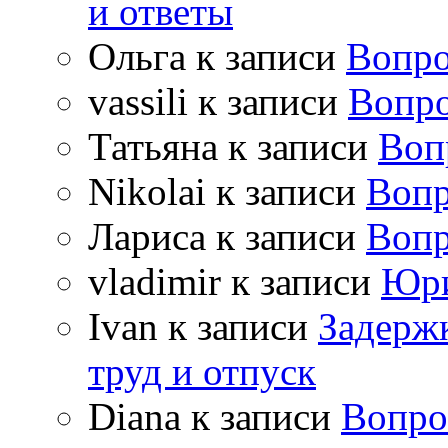
и ответы
Ольга
к записи
Вопро
vassili
к записи
Вопро
Татьяна
к записи
Воп
Nikolai
к записи
Вопр
Лариса
к записи
Вопр
vladimir
к записи
Юри
Ivan
к записи
Задержк
труд и отпуск
Diana
к записи
Вопро