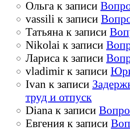
Ольга
к записи
Вопро
vassili
к записи
Вопро
Татьяна
к записи
Воп
Nikolai
к записи
Вопр
Лариса
к записи
Вопр
vladimir
к записи
Юри
Ivan
к записи
Задержк
труд и отпуск
Diana
к записи
Вопро
Евгения
к записи
Воп