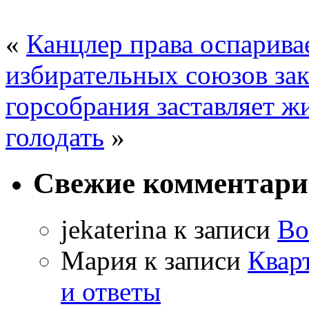
«
Канцлер права оспарив
избирательных союзов за
горсобрания заставляет ж
голодать
»
Свежие комментар
jekaterina
к записи
Во
Мария
к записи
Квар
и ответы