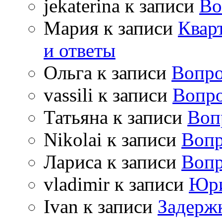
jekaterina
к записи
Во
Мария
к записи
Квар
и ответы
Ольга
к записи
Вопро
vassili
к записи
Вопро
Татьяна
к записи
Воп
Nikolai
к записи
Вопр
Лариса
к записи
Вопр
vladimir
к записи
Юри
Ivan
к записи
Задержк